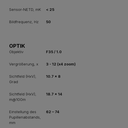
Sensor-NETD, mK
< 25
Bildfrequenz, Hz
50
OPTIK
Objektiv
F35 / 1.0
Vergrößerung, x
3 - 12 (x4 zoom)
Sichtfeld (HxV),
10.7 x 8
Grad
Sichtfeld (HxV),
18.7 x 14
m@100m
Einstellung des
62 – 74
Pupillenabstands,
mm