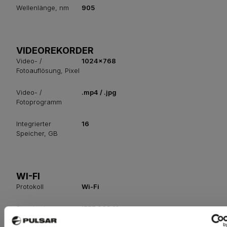
Wellenlänge, nm
905
VIDEOREKORDER
Video- /
1024x768
Fotoauflösung, Pixel
Video- /
.mp4 / .jpg
Fotoprogramm
Integrierter
16
Speicher, GB
WI-FI
Protokoll
Wi-Fi
Standard
IEEE 802.11
b/g/n/ac (WPA)