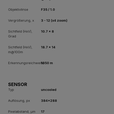
Objektivlinse
F35 / 1.0
Vergrößerung, x
3 - 12 (x4 zoom)
Sichtfeld (HxV),
10.7 x 8
Grad
Sichtfeld (HxV),
18.7 x 14
m@100m
Erkennungsreichweite
1350 m
SENSOR
Typ
uncooled
Auflösung, px
384x288
Pixelabstand, µm
17