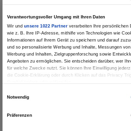
Frequenz, GHz
2.4 / 5
Verantwortungsvoller Umgang mit Ihren Daten
Wir und
unsere 1022 Partner
verarbeiten Ihre persönlichen 
UMWELTEIGENSCHAFTEN
wie z. B. Ihre IP-Adresse, mithilfe von Technologien wie Coo
Betriebstemperaturbereich,
-25 – +50
Informationen auf Ihrem Gerät zu speichern und darauf zuzu
°С
und so personalisierte Werbung und Inhalte, Messungen von
Werbung und Inhalten, Zielgruppenforschung sowie Entwickl
Schutzgrad
IPX7 (waterproof)
Angeboten zu ermöglichen. Sie entscheiden darüber, wer Ihr
für welche Zwecke nutzt. Sie können Ihre Einwilligung jederz
Abonnieren Sie unsere
die Cookie-Erklärung oder durch Klicken auf das Privacy Tri
VERBINDUNGEN UND KOMPATIBILITÄTEN
Newsletter
Symbol ändern oder widerrufen
Montagetyp
1/4" socket
Einwilligungsauswahl
Wenn Sie es erlauben, würden wir auch gerne:
Erfahren Sie als Erster von neuen Optiken, Erfolgsgeschich
Notwendig
Unterstützte
Stream Vision 2
und mehr
Informationen über Ihre geografische Lage erfassen, wel
Anwendung
auf einige Meter genau sein können
Präferenzen
Ihr Gerät durch aktives Scannen nach bestimmten Mer
(Fingerprinting) identifizieren
STROMVERSORGUNG