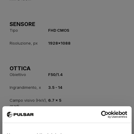
SENSORE
Tipo
FHD CMOS
Risoluzione, px
1928x1088
OTTICA
Obiettivo
F50/1.4
Ingrandimento, x
3.5 - 14
Campo visivo (HxV),
6.7 x 5
gradi
Campo visivo (HxV),
11.7 x 8.8
m@100m