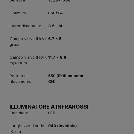
Sensore
1928x1088
Obiettivo
F50/1.4
Ingrandimento, x
3.5 - 14
Campo visivo (HxV),
6.7 x 5
gradi
Campo visivo (HxV),
11.7 x 8.8
m@100m
Portata di
550 (IR illuminator
rilevamento
ON)
ILLUMINATORE A INFRAROSSI
Emettitore
LED
Lunghezza d'onda
940 (invisible)
IR, nm