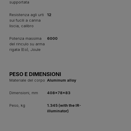
supportata
Resistenza agli urti
12
sui fucili a canna
liscia, calibro
Potenza massima
6000
del rinculo su arma
rigata (Eo), Joule
PESO E DIMENSIONI
Materiale del corpo
Aluminum alloy
Dimensioni, mm
408x78x83
Peso, kg
1.345 (with the IR-
illuminator)