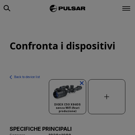
Confronta i dispositivi
Back to device list
×
DIGEX C50 X940S
senza WiFi (fouri
produzione)
SPECIFICHE PRINCIPALI