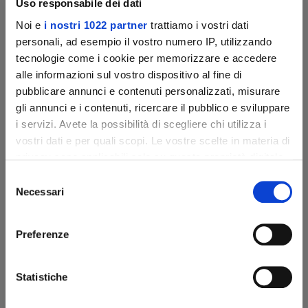
Uso responsabile dei dati
Riflesso dell'occhio,
50
mm
Noi e
i nostri 1022 partner
trattiamo i vostri dati
personali, ad esempio il vostro numero IP, utilizzando
tecnologie come i cookie per memorizzare e accedere
alle informazioni sul vostro dispositivo al fine di
DISPLAY
pubblicare annunci e contenuti personalizzati, misurare
Tipo
AMOLED HD
gli annunci e i contenuti, ricercare il pubblico e sviluppare
Iscriviti alla
Risoluzione, pixel
1024x768
i servizi. Avete la possibilità di scegliere chi utilizza i
vostri dati e per quali scopi. Le vostre scelte in materia di
newsletter di Pulsar
privacy sono applicabili solo su questa proprietà digitale
in cui avete effettuato le vostre scelte. È possibile
Selezione
REGISTRATORE VIDEO
Scopri per primo le nuove ottiche, le storie sul
modificare o revocare il proprio consenso in qualsiasi
Necessari
del
Risoluzione video /
1024x768
campo e altro ancora
momento dalla Dichiarazione sui cookie o facendo clic
foto, pixel
consenso
sull'icona di attivazione della privacy.
Preferenze
Formato video / foto
.mp4 / .jpg
Con il tuo consenso, vorremmo anche:
Memoria integrata,
16
raccogliere informazioni sulla tua posizione
Statistiche
GB
geografica, con un'approssimazione di qualche
ISCRIVITI