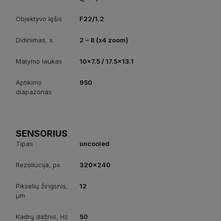
Objektyvo lęšis
F22/1.2
Didinimas, x
2 – 8 (x4 zoom)
Matymo laukas
10x7.5 / 17.5x13.1
Aptikimo
950
diapazonas
SENSORIUS
Tipas
uncooled
Rezoliucija, px
320x240
Pikselių žingsnis,
12
µm
Kadrų dažnis, Hz
50