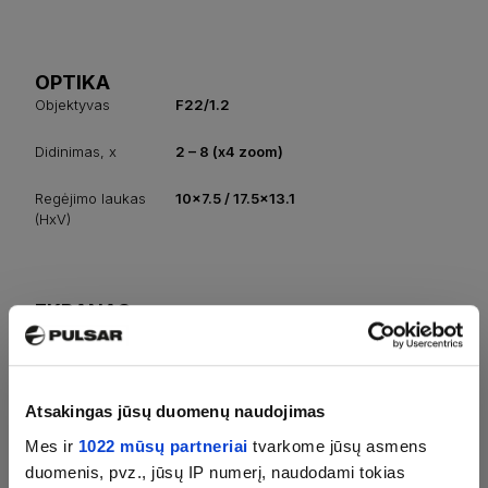
OPTIKA
Objektyvas
F22/1.2
Didinimas, x
2 – 8 (x4 zoom)
Regėjimo laukas
10x7.5 / 17.5x13.1
(HxV)
EKRANAS
Tipas
LCOS
Rezoliucija, pikseliai
960x720
Atsakingas jūsų duomenų naudojimas
Mes ir
1022 mūsų partneriai
tvarkome jūsų asmens
NUOTOLIO NAŠUMAS
duomenis, pvz., jūsų IP numerį, naudodami tokias