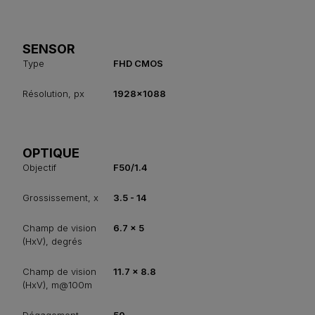
SENSOR
Type
FHD CMOS
Résolution, px
1928x1088
OPTIQUE
Objectif
F50/1.4
Grossissement, x
3.5 - 14
Champ de vision
6.7 x 5
(HxV), degrés
Champ de vision
11.7 x 8.8
(HxV), m@100m