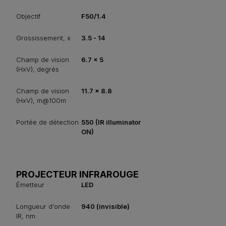
Objectif
F50/1.4
Grossissement, x
3.5 - 14
Champ de vision
6.7 x 5
(HxV), degrés
Champ de vision
11.7 x 8.8
(HxV), m@100m
Portée de détection
550 (IR illuminator
ON)
PROJECTEUR INFRAROUGE
Émetteur
LED
Longueur d'onde
940 (invisible)
IR, nm