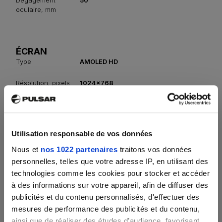
Dégagement
50
oculaire, mm
ÉCRAN
Type
AMOLED HD
Résolution, pixels
1024x768
ENREGISTREUR VIDÉO
Utilisation responsable de vos données
Résolution vidéo /
1024x768
photo, pixel
Nous et
nos 1022 partenaires
traitons vos données
personnelles, telles que votre adresse IP, en utilisant des
Format vidéo /
.mp4 / .jpg
technologies comme les cookies pour stocker et accéder
photo
à des informations sur votre appareil, afin de diffuser des
Mémoire intégrée,
16
publicités et du contenu personnalisés, d'effectuer des
Go
mesures de performance des publicités et du contenu,
Inscrivez-vous à la
ainsi que de réaliser des études d’audience, favorisant