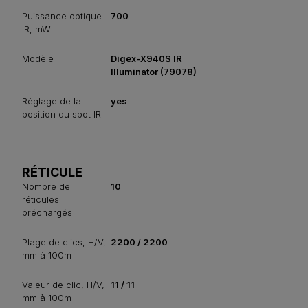
Puissance optique
700
IR, mW
Modèle
Digex-X940S IR
Illuminator (79078)
Réglage de la
yes
position du spot IR
RÉTICULE
Nombre de
10
réticules
préchargés
Plage de clics, H/V,
2200 / 2200
mm à 100m
Valeur de clic, H/V,
11 / 11
mm à 100m