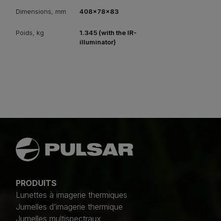
Dimensions, mm
408x78x83
Poids, kg
1.345 (with the IR-
illuminator)
PRODUITS
Lunettes à imagerie thermiques
Jumelles d’imagerie thermique
Jumelles multispectraux