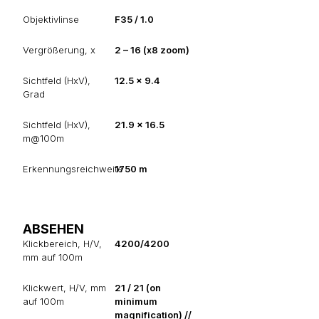
Objektivlinse
F35 / 1.0
Vergrößerung, x
2 – 16 (x8 zoom)
Sichtfeld (HxV),
12.5 x 9.4
Grad
Sichtfeld (HxV),
21.9 x 16.5
m@100m
Erkennungsreichweite
1750 m
ABSEHEN
Klickbereich, H/V,
4200/4200
mm auf 100m
Klickwert, H/V, mm
21 / 21 (on
auf 100m
minimum
magnification) //