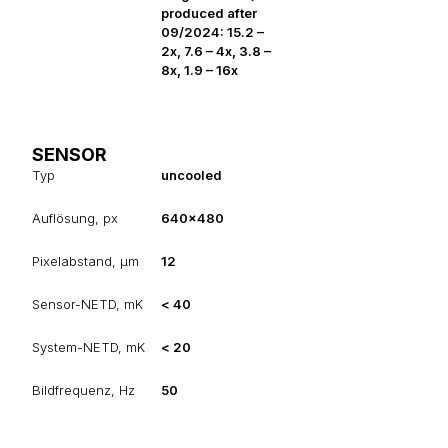
produced after
09/2024: 15.2 –
2х, 7.6 – 4х, 3.8 –
8х, 1.9 – 16х
SENSOR
Typ
uncooled
Auflösung, px
640x480
Pixelabstand, µm
12
Sensor-NETD, mK
< 40
System-NETD, mK
< 20
Bildfrequenz, Hz
50