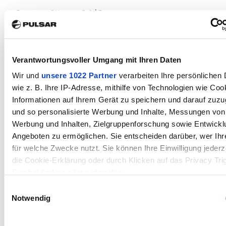
Frequenz, GHz
2.4 / 5
UMWELTEIGENSCHAFTEN
Verantwortungsvoller Umgang mit Ihren Daten
Betriebstemperaturbereich,
-25 – +50
°С
Wir und
unsere 1022 Partner
verarbeiten Ihre persönlichen 
wie z. B. Ihre IP-Adresse, mithilfe von Technologien wie Coo
Schutzgrad
IPX7 (waterproof)
Informationen auf Ihrem Gerät zu speichern und darauf zuzu
und so personalisierte Werbung und Inhalte, Messungen von
Werbung und Inhalten, Zielgruppenforschung sowie Entwickl
Angeboten zu ermöglichen. Sie entscheiden darüber, wer Ihr
VERBINDUNGEN UND KOMPATIBILITÄTEN
für welche Zwecke nutzt. Sie können Ihre Einwilligung jederz
Kompatible
Weaver U Mount,
Montagen
Weaver USQD
die Cookie-Erklärung oder durch Klicken auf das Privacy Tri
Mount, Weaver LQD
Symbol ändern oder widerrufen
Mount
Einwilligungsauswahl
Wenn Sie es erlauben, würden wir auch gerne:
Notwendig
Unterstützte
Stream Vision 2
Anwendung
Informationen über Ihre geografische Lage erfassen, wel
auf einige Meter genau sein können