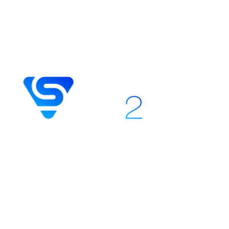
Die Stream Vision 2 Mobile App
verbessert Pulsar Wärmebild-,
digitale Nachtsicht- und
multispektrale elektro-optische
Geräte und verbindet sie über Wi-
Fi mit Smartphones für Funktionen
wie Bild-Streaming, Fernsteuerung
und Firmware-Updates. Die App ist