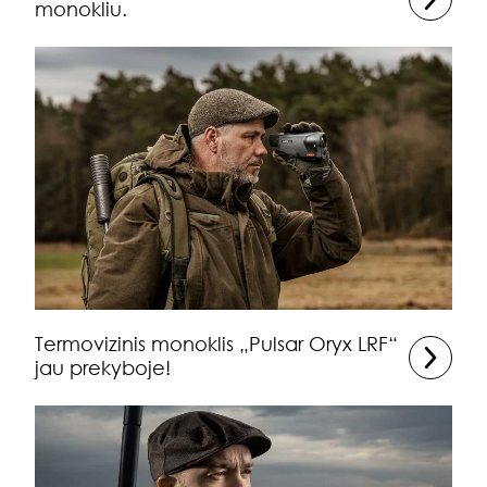
monokliu.
Termovizinis monoklis „Pulsar Oryx LRF“
jau prekyboje!