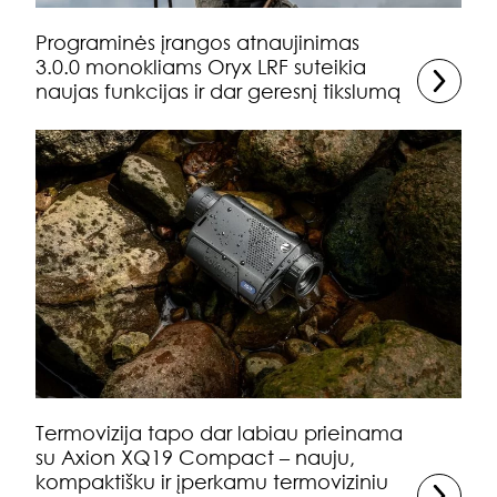
Programinės įrangos atnaujinimas
3.0.0 monokliams Oryx LRF suteikia
naujas funkcijas ir dar geresnį tikslumą
Termovizija tapo dar labiau prieinama
su Axion XQ19 Compact – nauju,
kompaktišku ir įperkamu termoviziniu