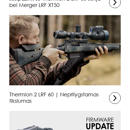
bei Merger LRF XT50
Thermion 2 LRF 60 | Neprilygstamas
tikslumas