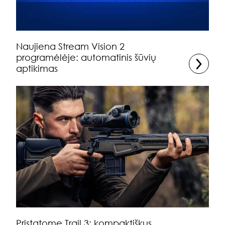
Naujiena Stream Vision 2
programėlėje: automatinis šūvių
aptikimas
Pristatome Trail 3: kompaktiškus