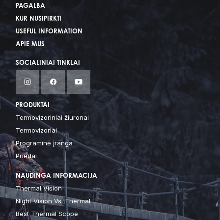
PAGALBA
KUR NUSIPIRKTI
USEFUL INFORMATION
APIE MUS
SOCIALINIAI TINKLAI
PRODUKTAI
Termovizoriniai žiuronai
Termovizoriai
Programinė įranga
Priedai
NAUDINGA INFORMACIJA
Thermal Vision
Night Vision Vs. Thermal
Best Thermal Scope