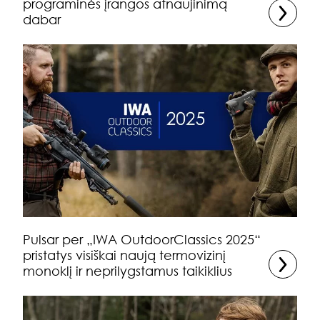
programinės įrangos atnaujinimą
dabar
Pulsar per „IWA OutdoorClassics 2025“
pristatys visiškai naują termovizinį
monoklį ir neprilygstamus taikiklius