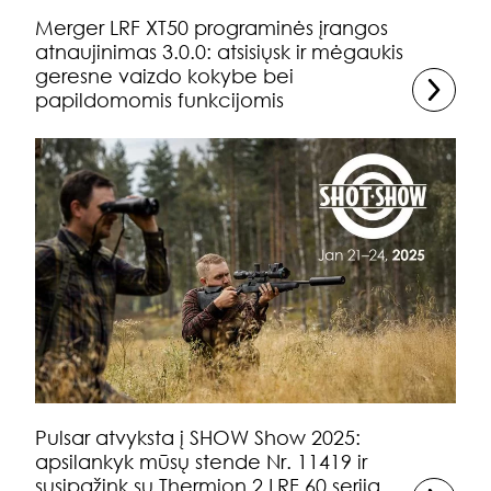
Merger LRF XT50 programinės įrangos
atnaujinimas 3.0.0: atsisiųsk ir mėgaukis
geresne vaizdo kokybe bei
papildomomis funkcijomis
Pulsar atvyksta į SHOW Show 2025:
apsilankyk mūsų stende Nr. 11419 ir
susipažink su Thermion 2 LRF 60 serija