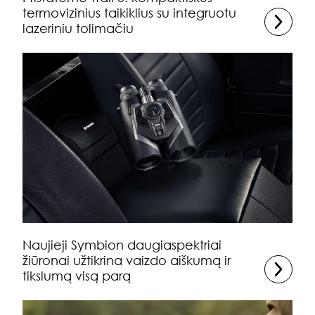
termovizinius taikiklius su integruotu
lazeriniu tolimačiu
Naujieji Symbion daugiaspektriai
žiūronai užtikrina vaizdo aiškumą ir
tikslumą visą parą