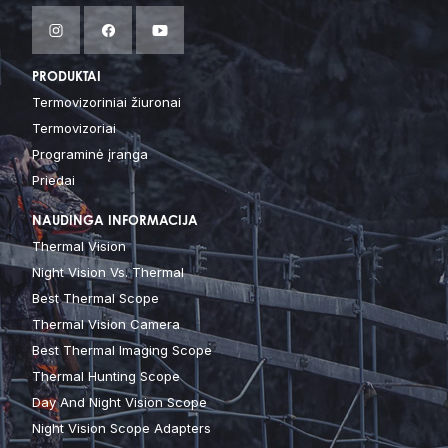
PRODUKTAI
Termovizoriniai žiuronai
Termovizoriai
Programinė įranga
Priedai
NAUDINGA INFORMACIJA
Thermal Vision
Night Vision Vs. Thermal
Best Thermal Scope
Thermal Vision Camera
Best Thermal Imaging Scope
Thermal Hunting Scope
Day And Night Vision Scope
Night Vision Scope Adapters