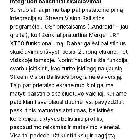
Integruoti balistiniai skaičiavimai
Su šiuo atnaujinimu taip pat pristatome pilną
integraciją su Stream Vision Ballistics
programėle „iOS“ prietaisams („Android“ – jau
greitai), kuri ženkliai praturtina Merger LRF
XT50 funkcionalumą. Dabar galėsi balistinius
skaičiavimus išvysti tiesiai žiūronų ekrane, net
visiškoje tamsoje. Norint naudotis šia funkcija,
svarbu įsitikinti, kad turite įsidiegę naujausią
Stream Vision Ballistics programėlės versiją.
Taip pat prietaiso ekrane nuo šiol galima
matyti balistinio skaičiuotuvo valdiklį, kuriame
pateikiami svarbiausi duomenys, pavyzdžiui,
paskutinis matuotas atstumas, balistinės
korekcijos, aktyvus balistinis profilis,
paspaudimo reikšmės ir matavimo vienetai.
Visa tai padeda užtikrinti tikslų ir pagrįstą