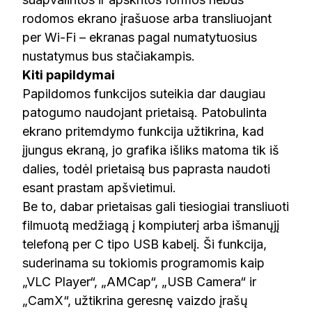
rodomos ekrano įrašuose arba transliuojant
per Wi-Fi – ekranas pagal numatytuosius
nustatymus bus stačiakampis.
Kiti papildymai
Papildomos funkcijos suteikia dar daugiau
patogumo naudojant prietaisą. Patobulinta
ekrano pritemdymo funkcija užtikrina, kad
įjungus ekraną, jo grafika išliks matoma tik iš
dalies, todėl prietaisą bus paprasta naudoti
esant prastam apšvietimui.
Be to, dabar prietaisas gali tiesiogiai transliuoti
filmuotą medžiagą į kompiuterį arba išmanųjį
telefoną per C tipo USB kabelį. Ši funkcija,
suderinama su tokiomis programomis kaip
„VLC Player“, „AMCap“, „USB Camera“ ir
„CamX“, užtikrina geresnę vaizdo įrašų