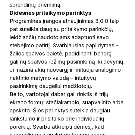
sprendimų priėmimą.
Didesnės pritaikymo parinktys
Programinės įrangos atnaujinimas 3.0.0 taip
pat suteikia daugiau pritaikymo parinkčių,
leidžiančių naudotojams adaptuoti savo
stebėjimo patirtį. Svarbiausias papildymas –
žalios spalvos paletė, padidinanti bendrą
galimų spalvos režimų pasirinkimą iki devynių.
Ji mažina akių nuovargį ir imituoja analoginio
naktinio matymo vaizdą – intuityvų
pasirinkimą daugeliui medžiotojų.
Be to, vartotojai dabar gali rinktis iš trijų
ekrano formų: stačiakampio, suapvalinto arba
apskrito. Šios parinktys suteikia daugiau
lankstumo ir prisitaiko prie individualių
poreikių. Svarbu atkreipti dėmesį, kad
suapvalintos ir apskritos formos nebus