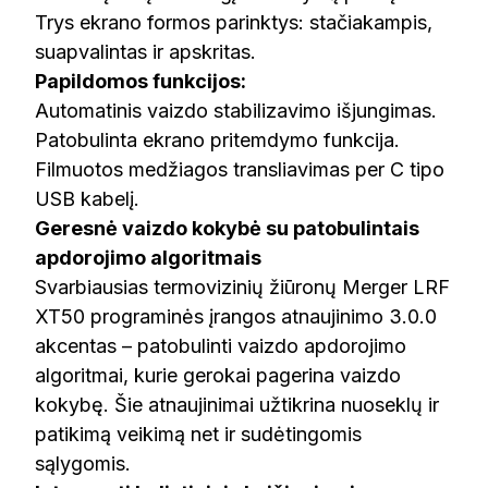
Trys ekrano formos parinktys: stačiakampis,
suapvalintas ir apskritas.
Papildomos funkcijos:
Automatinis vaizdo stabilizavimo išjungimas.
Patobulinta ekrano pritemdymo funkcija.
Filmuotos medžiagos transliavimas per C tipo
USB kabelį.
Geresnė vaizdo kokybė su patobulintais
apdorojimo algoritmais
Svarbiausias termovizinių žiūronų Merger LRF
XT50 programinės įrangos atnaujinimo 3.0.0
akcentas – patobulinti vaizdo apdorojimo
algoritmai, kurie gerokai pagerina vaizdo
kokybę. Šie atnaujinimai užtikrina nuoseklų ir
patikimą veikimą net ir sudėtingomis
sąlygomis.