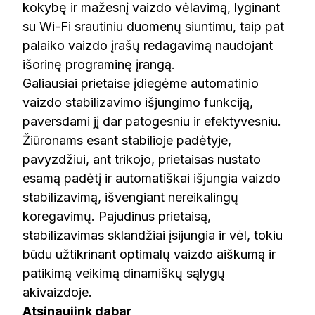
kokybę ir mažesnį vaizdo vėlavimą, lyginant
su Wi-Fi srautiniu duomenų siuntimu, taip pat
palaiko vaizdo įrašų redagavimą naudojant
išorinę programinę įrangą.
Galiausiai prietaise įdiegėme automatinio
vaizdo stabilizavimo išjungimo funkciją,
paversdami jį dar patogesniu ir efektyvesniu.
Žiūronams esant stabilioje padėtyje,
pavyzdžiui, ant trikojo, prietaisas nustato
esamą padėtį ir automatiškai išjungia vaizdo
stabilizavimą, išvengiant nereikalingų
koregavimų. Pajudinus prietaisą,
stabilizavimas sklandžiai įsijungia ir vėl, tokiu
būdu užtikrinant optimalų vaizdo aiškumą ir
patikimą veikimą dinamiškų sąlygų
akivaizdoje.
Atsinaujink dabar