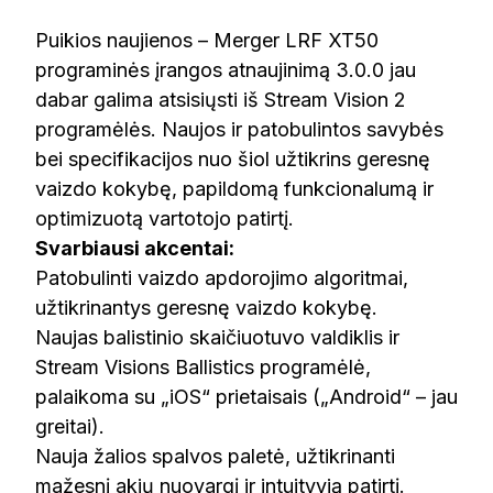
Puikios naujienos – Merger LRF XT50
programinės įrangos atnaujinimą 3.0.0 jau
dabar galima atsisiųsti iš Stream Vision 2
programėlės. Naujos ir patobulintos savybės
bei specifikacijos nuo šiol užtikrins geresnę
vaizdo kokybę, papildomą funkcionalumą ir
optimizuotą vartotojo patirtį.
Svarbiausi akcentai:
Patobulinti vaizdo apdorojimo algoritmai,
užtikrinantys geresnę vaizdo kokybę.
Naujas balistinio skaičiuotuvo valdiklis ir
Stream Visions Ballistics programėlė,
palaikoma su „iOS“ prietaisais („Android“ – jau
greitai).
Nauja žalios spalvos paletė, užtikrinanti
mažesnį akių nuovargį ir intuityvią patirtį.