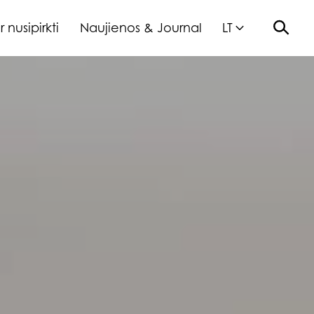
r nusipirkti
Naujienos & Journal
LT