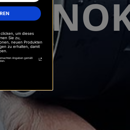
 MONO
REN
 clicken, um dieses
men Sie zu,
tionen, neuen Produkten
gen zu erhalten, damit
ben.
 gemachten Angaben gemäß
rden.