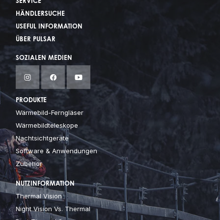
SERVICE
HÄNDLERSUCHE
USEFUL INFORMATION
ÜBER PULSAR
SOZIALEN MEDIEN
PRODUKTE
Wärmebild-Ferngläser
Wärmebildteleskope
Nachtsichtgeräte
Software & Anwendungen
Zubehör
NUTZINFORMATION
Thermal Vision
Night Vision Vs. Thermal