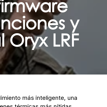
firmware
unciones y
l Oryx LRF
imiento más inteligente, una
genes térmicas más nítidas