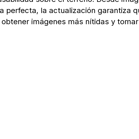
ca perfecta, la actualización garantiza 
ra obtener imágenes más nítidas y toma
ble desde el 16 de septiembre a través
 de imágenes mejorado
: disfrute de un
micas más nítidas y limpias.
ión Stream Vision Ballistics:
cálculos b
e.
ca en pantalla:
acceso instantáneo a la 