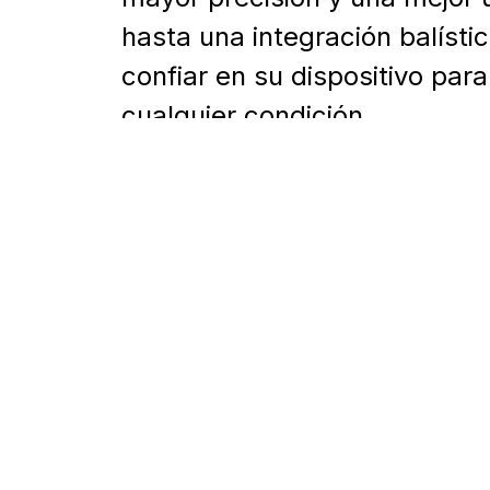
hasta una integración balísti
confiar en su dispositivo pa
cualquier condición.
La actualización está disponi
Vision 2
.
Características principales:
Algoritmo de procesamiento
más fluida y de imágenes tér
Compatibilidad con la aplicac
integración con el smartphon
Widget de calculadora balísti
datos de corrección.