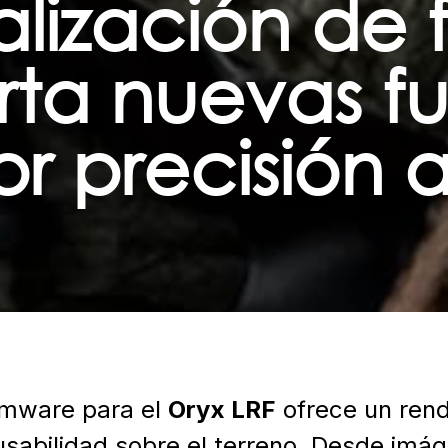
alización de 
rta nuevas f
 precisión a
rmware para el
Oryx LRF
ofrece un rend
usabilidad sobre el terreno. Desde imá