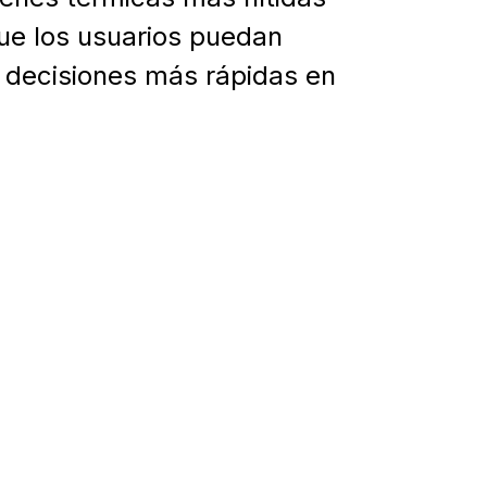
que los usuarios puedan
r decisiones más rápidas en
 de la
aplicación Stream
a experiencia de visualización
alísticos fiables mediante la
distancia, los perfiles y los