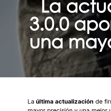
La actu
3.0.0 apo
una mayor
La
última actualización
de fi
mayor precisión y una mejor 