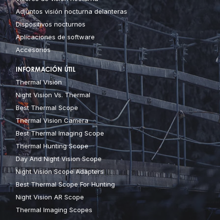
Adjuntos visión nocturna delanteras
Dispositivos nocturnos
Aplicaciones de software
Accesorios
INFORMACIÓN ÚTIL
Thermal Vision
Night Vision Vs. Thermal
Best Thermal Scope
Thermal Vision Camera
Best Thermal Imaging Scope
Thermal Hunting Scope
Day And Night Vision Scope
Night Vision Scope Adapters
Best Thermal Scope For Hunting
Night Vision AR Scope
Thermal Imaging Scopes