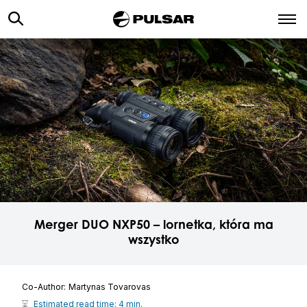
Merger DUO NXP50 – lornetka, która ma
wszystko
Co-Author:
Martynas Tovarovas
Estimated read time: 4 min.