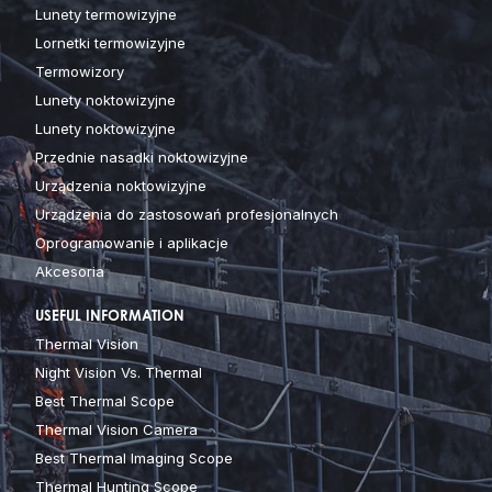
Lunety termowizyjne
Lornetki termowizyjne
Termowizory
Lunety noktowizyjne
Lunety noktowizyjne
Przednie nasadki noktowizyjne
Urządzenia noktowizyjne
Urządzenia do zastosowań profesjonalnych
Oprogramowanie i aplikacje
Akcesoria
USEFUL INFORMATION
Thermal Vision
Night Vision Vs. Thermal
Best Thermal Scope
Thermal Vision Camera
Best Thermal Imaging Scope
Thermal Hunting Scope