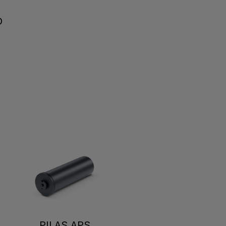
O
PILAS APS