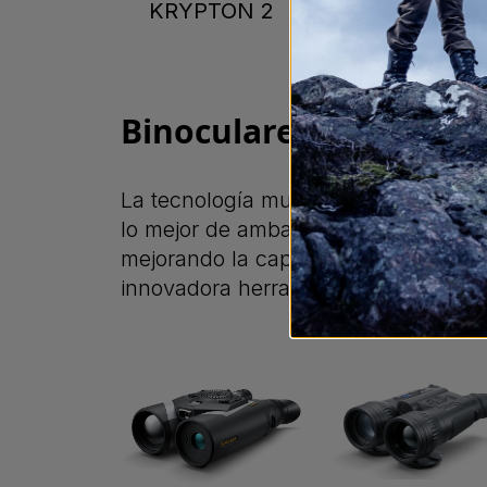
KRYPTON 2
Binoculares multiespe
La tecnología multiespectral, que co
lo mejor de ambas tecnologías al per
mejorando la capacidad de localizar,
innovadora herramienta una inversió