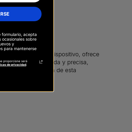
IRSE
e formulario, acepta
os ocasionales sobre
uevos y
es para mantenerse
urnos) en un solo dispositivo, ofrece
a una imagen detallada y precisa,
ue proporcione será
ticas de privacidad
.
lta calidad que hacen de esta