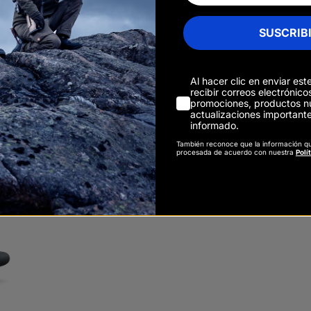
SUSCRIB
ctrales
Al hacer clic en enviar est
recibir correos electrónic
promociones, productos n
actualizaciones important
mbina canales térmicos y digitales (diurnos o noct
informado.
mitir cambiar entre canales o fusionar vistas par
También reconoce que la información q
procesada de acuerdo con nuestra
Polí
 reconocer e identificar, gracias a sensores de a
n valiosa para los cazadores.