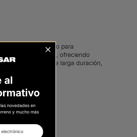
n térmica, ideal tanto para
iones más potentes, ofreciendo
jorado y baterías de larga duración,
 al
formativo
 las novedades en
 terreno y mucho más