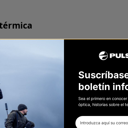
 térmica
sforma un visor diurno en un dispositivo de image
s como para usuarios avanzados que buscan opc
térmico de mano, diseño compacto, equilibrio me
un mando a distancia Bluetooth.
Suscríbase
boletín in
Sea el primero en conocer
óptica, historias sobre el