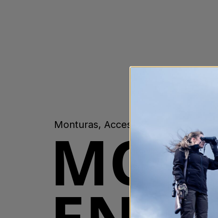
MONT
Monturas, Accesorios
EN M