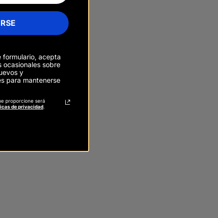
IRSE
e formulario, acepta
os ocasionales sobre
uevos y
es para mantenerse
ue proporcione será
ticas de privacidad
.