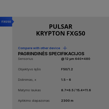
FXG50
PULSAR
KRYPTON FXG50
Compare with other device
PAGRINDINĖS SPECIFIKACIJOS
Sensorius
@ 12 µm 640x480
Objektyvo lęšis
F50/1.2
Didinimas, x
1.5 − 6
Matymo laukas
8.7x6.5 / 15.4x11.6
Aptikimo diapazonas
2300 m