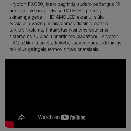
Krypton FXG50, kurio pagrindą sudaro pažangus 12
µm termovizinis jutiklis su 640×480 pikselių
skiriamąja geba ir HD AMOLED ekranu, siūlo
ryškiausią vaizdą, išlaikydamas dieninio optinio
taikiklio tikslumą. Pritaikytas įvairioms optinėms
sistemoms su plačiu priartinimo diapazonu, Krypton
FXG užtikrina aukštą kokybę, paversdamas dieninius
taikiklius galingais termoviziniais prietaisais.