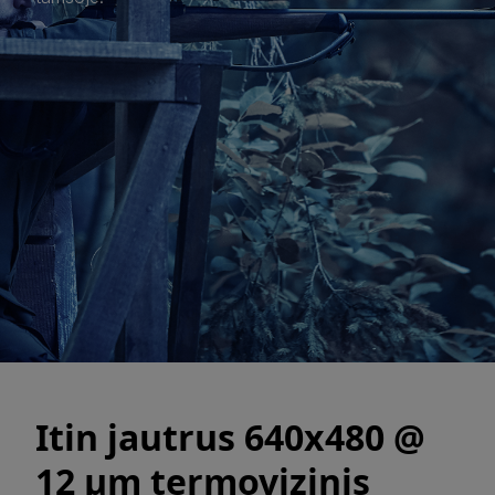
Itin jautrus 640x480 @
12 µm termovizinis