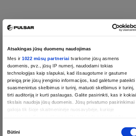
Atsakingas jūsų duomenų naudojimas
Mes ir
1022 mūsų partneriai
tvarkome jūsų asmens
duomenis, pvz., jūsų IP numerį, naudodami tokias
technologijas kaip slapukai, kad išsaugotume ir gautume
prieigą prie jūsų įrenginio informacijos, kad galėtume pateikti
suasmenintus skelbimus ir turinį, matuoti skelbimus ir turinį,
tirti auditoriją ir kurti paslaugas. Galite pasirinkti, kas ir kokia
Gilink žinias. Tobulink
tikslais naudoja jūsų duomenis. Jūsų privatumo pasirinkimai
medžioklės įgūdžius.
galioja tik šioje skaitmeninėje nuosavybėje, kurioje
pasirinkote. Savo sutikimą galite bet kada pakeisti arba
atšaukti spustelėję nuorodą į poraštę arba piktogramą
Visos Pulsar naujienos ir naudingi
patarimai –
Sutikimo
„Privatumo trigeris“.
vienoje vietoje!
Būtini
pasirinkimas