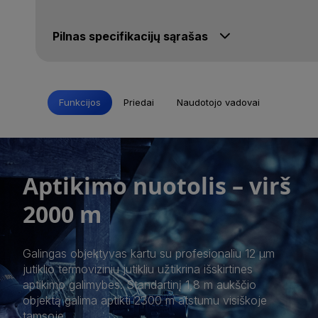
Pilnas specifikacijų sąrašas
Funkcijos
Priedai
Naudotojo vadovai
Aptikimo nuotolis – virš
2000 m
Galingas objektyvas kartu su profesionaliu 12 µm
jutiklio termoviziniu jutikliu užtikrina išskirtines
aptikimo galimybes. Standartinį 1,8 m aukščio
objektą galima aptikti 2300 m atstumu visiškoje
tamsoje.