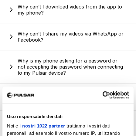
Why can’t I download videos from the app to
my phone?
Why can’t I share my videos via WhatsApp or
Facebook?
Why is my phone asking for a password or
not accepting the password when connecting
to my Pulsar device?
Can I share multiple files simultaneously from
the app?
Uso responsabile dei dati
How can I change the default app for sharing
Noi e
i nostri 1022 partner
trattiamo i vostri dati
files?
personali, ad esempio il vostro numero IP, utilizzando