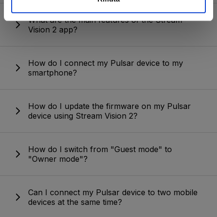
nostri partner che si occupano di analisi dei dati web,
What are the main features of the Stream
pubblicità e social media, i quali potrebbero combinarle
Vision 2 app?
con altre informazioni che hai fornito loro o che hanno
raccolto dal tuo utilizzo dei loro servizi.
How do I connect my Pulsar device to my
smartphone?
How do I update the firmware on my Pulsar
device using Stream Vision 2?
How do I switch from "Guest mode" to
"Owner mode"?
Can I connect my Pulsar device to two mobile
devices at the same time?