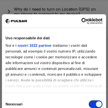
Why do I need to turn on Location (GPS) on
my phone to connect to my device?
Does the app support motion detection?
Uso responsabile dei dati
Noi e
i nostri 1022 partner
trattiamo i vostri dati
My Pulsar device was stolen. Can you track it
personali, ad esempio il vostro numero IP, utilizzando
using GPS or its IP address when connected
via Stream Vision 2?
tecnologie come i cookie per memorizzare e accedere
alle informazioni sul vostro dispositivo al fine di
pubblicare annunci e contenuti personalizzati, misurare
Why won’t the app accept the verification
gli annunci e i contenuti, ricercare il pubblico e sviluppare
code when setting up a Pulsar Cloud account?
Iscriviti alla
i servizi. Avete la possibilità di scegliere chi utilizza i
vostri dati e per quali scopi. Le vostre scelte in materia di
newsletter di Pulsar
privacy sono applicabili solo su questa proprietà digitale
How can I check if Stream Vision 2 is
in cui avete effettuato le vostre scelte. È possibile
Selezione
compatible with my device?
Scopri per primo le nuove ottiche, le storie sul
modificare o revocare il proprio consenso in qualsiasi
Necessari
del