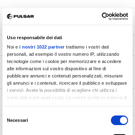
Why do I need to turn on Location (GPS) on
my phone to connect to my device?
Uso responsabile dei dati
Does the app support motion detection?
Noi e
i nostri 1022 partner
trattiamo i vostri dati
personali, ad esempio il vostro numero IP, utilizzando
tecnologie come i cookie per memorizzare e accedere
My Pulsar device was stolen. Can you track it
alle informazioni sul vostro dispositivo al fine di
using GPS or its IP address when connected
pubblicare annunci e contenuti personalizzati, misurare
via Stream Vision 2?
gli annunci e i contenuti, ricercare il pubblico e sviluppare
i servizi. Avete la possibilità di scegliere chi utilizza i
vostri dati e per quali scopi. Le vostre scelte in materia di
Why won’t the app accept the verification
code when setting up a Pulsar Cloud account?
privacy sono applicabili solo su questa proprietà digitale
in cui avete effettuato le vostre scelte. È possibile
Selezione
modificare o revocare il proprio consenso in qualsiasi
Necessari
del
How can I check if Stream Vision 2 is
momento dalla Dichiarazione sui cookie o facendo clic
consenso
compatible with my device?
sull'icona di attivazione della privacy.