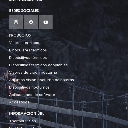
SOBRE NOSOTROS
REDES SOCIALES
PRODUCTOS
Visores térmicos
Binoculares térmicos
Dispositivos térmicos
Dispositivos térmicos acoplables
Visores de visión nocturna
Adjuntos visión nocturna delanteras
Dispositivos nocturnos
Aplicaciones de software
Accesorios
INFORMACIÓN ÚTIL
Thermal Vision